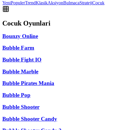
Yeni
Populer
Trend
Klasik
Aksiyon
Bulmaca
Strateji
Cocuk
Cocuk Oyunlari
Bounzy Online
Bubble Farm
Bubble Fight IO
Bubble Marble
Bubble Pirates Mania
Bubble Pop
Bubble Shooter
Bubble Shooter Candy