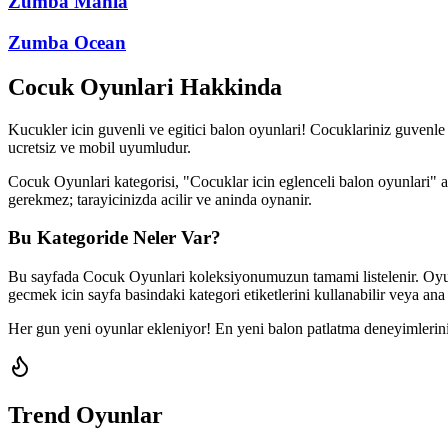
Zumba Mania
Zumba Ocean
Cocuk Oyunlari
Hakkinda
Kucukler icin guvenli ve egitici balon oyunlari! Cocuklariniz guvenle 
ucretsiz ve mobil uyumludur.
Cocuk Oyunlari
kategorisi, "
Cocuklar icin eglenceli balon oyunlari
" 
gerekmez; tarayicinizda acilir ve aninda oynanir.
Bu Kategoride Neler Var?
Bu sayfada
Cocuk Oyunlari
koleksiyonumuzun tamami listelenir. Oyunla
gecmek icin sayfa basindaki kategori etiketlerini kullanabilir veya ana
Her gun yeni oyunlar ekleniyor! En yeni balon patlatma deneyimlerini
Trend Oyunlar