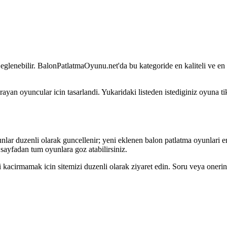
eglenebilir.
BalonPatlatmaOyunu.net'da bu kategoride en kaliteli ve en e
arayan oyuncular icin tasarlandi. Yukaridaki listeden istediginiz oyuna
r duzenli olarak guncellenir; yeni eklenen balon patlatma oyunlari en u
 sayfadan tum oyunlara goz atabilirsiniz.
 kacirmamak icin sitemizi duzenli olarak ziyaret edin. Soru veya oneri