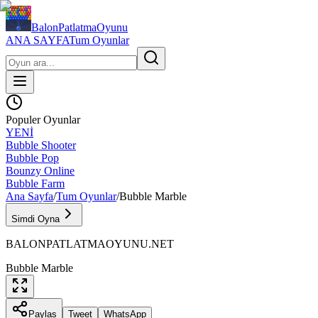
BalonPatlatmaOyunu
ANA SAYFA
Tum Oyunlar
Populer Oyunlar
YENİ
Bubble Shooter
Bubble Pop
Bounzy Online
Bubble Farm
Ana Sayfa
/
Tum Oyunlar
/
Bubble Marble
Simdi Oyna
BALONPATLATMAOYUNU.NET
Bubble Marble
Paylas
Tweet
WhatsApp