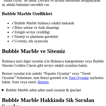
"Simdi Oyna" ile basla. Duvara ve tavana sekmesini hesaplayarak
at; alttaki balonlari oncelikli vur.
Bubble Marble
Ozellikleri
✓
Bubble Marble bulmaca odakli mekanik
✓
Bilye sekme ve fizik dinamigi
✓
Zengin seviye cesitliligi
✓
Strateji ve planlama gerektirir
✓
Ucretsiz, tek oyunculu
Bubble Marble
ve Sitemiz
Bulmaca tarzi diger oyunlar icin Bulmaca kategorimize veya Bubble
Shooter Golden Chests gibi seviye odakli oyunlara bakin.
Benzer oyunlar icin ustteki "Populer Oyunlar" veya "Trend
Oyunlar" bolumune, tum listeyi gormek icin
Tum Oyunlar
sayfasina
bakin. Soru veya oneri:
Iletisim
.
Bubble Marble
adim adim nasil oynanir & ipuclari
Bubble Marble
Hakkinda Sik Sorulan