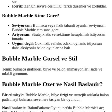
sart.
Icerik:
Zengin seviye cesitliligi, farkli duzenler ve zorluklar.
Bubble Marble
Kime Gore?
Seviyorsan:
Bulmaca veya fizik tabanli oyunlar seviyorsan
Bubble Marble tam sana gore.
Ariyorsan:
Stratejik atis ve sektirme hesaplamak istiyorsan
burada.
Uygun degil:
Cok hizli, refleks odakli oynanis istiyorsan
daha aksiyonlu balon oyunlarina bak.
Bubble Marble
Gorsel ve Stil
Temiz bulmaca grafikleri, bilye ve balon animasyonlari; sade ve
odakli gorunum.
Bubble Marble
Ozet ve Nasil Baslanir?
Bir cümleyle:
Bubble Marble, bilye fizigi ve stratejik atislarla balon
patlatmayi bulmaca sevenlere tasiyan bir oyundur.
Nasil baslanir:
BalonPatlatmaOyunu.net'da Bubble Marble'i ac;