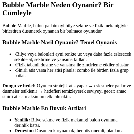
Bubble Marble
Neden Oynanir? Bir
Cümleyle
Bubble Marble, balon patlatmayi bilye sekme ve fizik mekanigiyle
birlestiren dusunerek oynanan bir bulmaca oyunudur.
Bubble Marble
Nasil Oynanir? Temel Oynanis
•
Bilye veya balonlari ayni renkte uc veya daha fazla eslesecek
sekilde at; sektirme ve yansima kullan.
•
Fizik tabanli dusme ve yansima ile zincirleme etkiler olustur.
•
Sinirli atis varsa her atisi planla; combo ile birden fazla grup
patlat.
Dongu ve hedef:
Oyuncu stratejik atis yapar → eslesmeler patlar ve
dusmeler tetiklenir → hedefleri temizleyerek seviyeyi gecer; amac
sinirli atisla maksimum etki almaktir.
Bubble Marble
En Buyuk Artilari
Yenilik:
Bilye sekme ve fizik mekanigi balon oyununa
derinlik katar.
Deneyim:
Dusunerek oynamak; her atis onemli, planlama