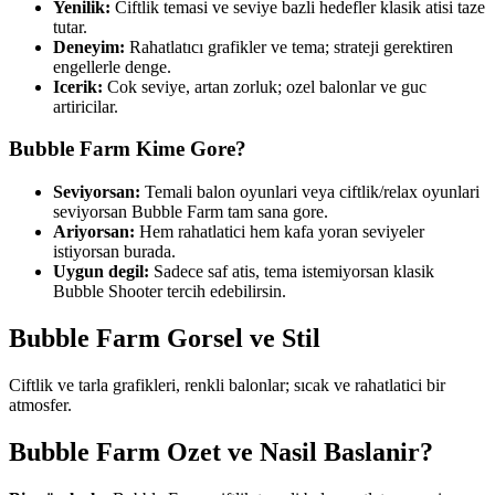
Yenilik:
Ciftlik temasi ve seviye bazli hedefler klasik atisi taze
tutar.
Deneyim:
Rahatlatıcı grafikler ve tema; strateji gerektiren
engellerle denge.
Icerik:
Cok seviye, artan zorluk; ozel balonlar ve guc
artiricilar.
Bubble Farm
Kime Gore?
Seviyorsan:
Temali balon oyunlari veya ciftlik/relax oyunlari
seviyorsan Bubble Farm tam sana gore.
Ariyorsan:
Hem rahatlatici hem kafa yoran seviyeler
istiyorsan burada.
Uygun degil:
Sadece saf atis, tema istemiyorsan klasik
Bubble Shooter tercih edebilirsin.
Bubble Farm
Gorsel ve Stil
Ciftlik ve tarla grafikleri, renkli balonlar; sıcak ve rahatlatici bir
atmosfer.
Bubble Farm
Ozet ve Nasil Baslanir?