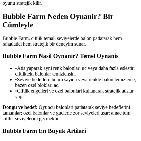
oyunu stratejik kilir.
Bubble Farm
Neden Oynanir? Bir
Cümleyle
Bubble Farm, ciftlik temali seviyelerde balon patlatarak hem
rahatlatici hem stratejik bir deneyim sunar.
Bubble Farm
Nasil Oynanir? Temel Oynanis
•
Atis yaparak ayni renk balonlari uc veya daha fazla eslestir;
ciftlikteki balonlar temizlensin.
•
Seviye hedefleri: belirli sayida veya renkte balon temizleme;
bazen ozel bloklari ac.
•
Ciftlik engelleri ve ozel balonlari kullanarak stratejik atislar
yap.
Dongu ve hedef:
Oyuncu balonlari patlatarak seviye hedeflerini
tamamlar; ozel balonlar ve guclerle zor seviyeleri asar; amac tum
ciftlik seviyelerini gecmektir.
Bubble Farm
En Buyuk Artilari