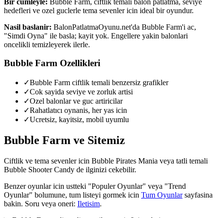
Bir cümleyle:
Bubble Farm, ciftlik temali balon patlatma, seviye
hedefleri ve ozel guclerle tema sevenler icin ideal bir oyundur.
Nasil baslanir:
BalonPatlatmaOyunu.net'da Bubble Farm'i ac,
"Simdi Oyna" ile basla; kayit yok. Engellere yakin balonlari
oncelikli temizleyerek ilerle.
Bubble Farm
Ozellikleri
✓
Bubble Farm ciftlik temali benzersiz grafikler
✓
Cok sayida seviye ve zorluk artisi
✓
Ozel balonlar ve guc artiricilar
✓
Rahatlatıcı oynanis, her yas icin
✓
Ucretsiz, kayitsiz, mobil uyumlu
Bubble Farm
ve Sitemiz
Ciftlik ve tema sevenler icin Bubble Pirates Mania veya tatli temali
Bubble Shooter Candy de ilginizi cekebilir.
Benzer oyunlar icin ustteki "Populer Oyunlar" veya "Trend
Oyunlar" bolumune, tum listeyi gormek icin
Tum Oyunlar
sayfasina
bakin. Soru veya oneri:
Iletisim
.