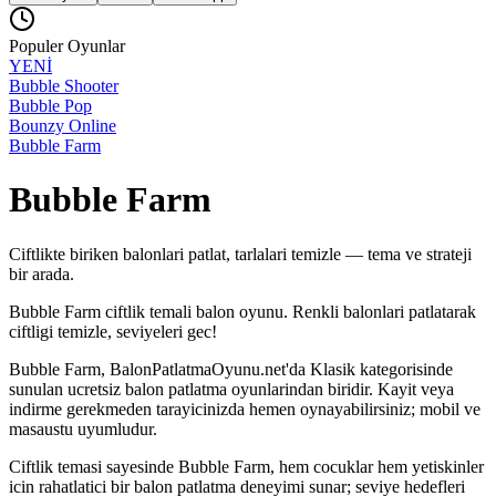
Populer Oyunlar
YENİ
Bubble Shooter
Bubble Pop
Bounzy Online
Bubble Farm
Bubble Farm
Ciftlikte biriken balonlari patlat, tarlalari temizle — tema ve strateji
bir arada.
Bubble Farm ciftlik temali balon oyunu. Renkli balonlari patlatarak
ciftligi temizle, seviyeleri gec!
Bubble Farm
, BalonPatlatmaOyunu.net'da
Klasik
kategorisinde
sunulan ucretsiz balon patlatma oyunlarindan biridir. Kayit veya
indirme gerekmeden tarayicinizda hemen oynayabilirsiniz; mobil ve
masaustu uyumludur.
Ciftlik temasi sayesinde Bubble Farm, hem cocuklar hem yetiskinler
icin rahatlatici bir balon patlatma deneyimi sunar; seviye hedefleri