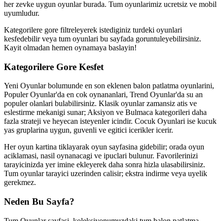
her zevke uygun oyunlar burada. Tum oyunlarimiz ucretsiz ve mobil
uyumludur.
Kategorilere gore filtreleyerek istediginiz turdeki oyunlari
kesfedebilir veya tum oyunlari bu sayfada goruntuleyebilirsiniz.
Kayit olmadan hemen oynamaya baslayin!
Kategorilere Gore Kesfet
Yeni Oyunlar bolumunde en son eklenen balon patlatma oyunlarini,
Populer Oyunlar'da en cok oynananlari, Trend Oyunlar'da su an
populer olanlari bulabilirsiniz. Klasik oyunlar zamansiz atis ve
eslestirme mekanigi sunar; Aksiyon ve Bulmaca kategorileri daha
fazla strateji ve heyecan isteyenler icindir. Cocuk Oyunlari ise kucuk
yas gruplarina uygun, guvenli ve egitici icerikler icerir.
Her oyun kartina tiklayarak oyun sayfasina gidebilir; orada oyun
aciklamasi, nasil oynanacagi ve ipuclari bulunur. Favorilerinizi
tarayicinizda yer imine ekleyerek daha sonra hizla ulasabilirsiniz.
Tum oyunlar tarayici uzerinden calisir; ekstra indirme veya uyelik
gerekmez.
Neden Bu Sayfa?
Tum Oyunlar sayfasi, koleksiyonumuzdaki tum balon patlatma